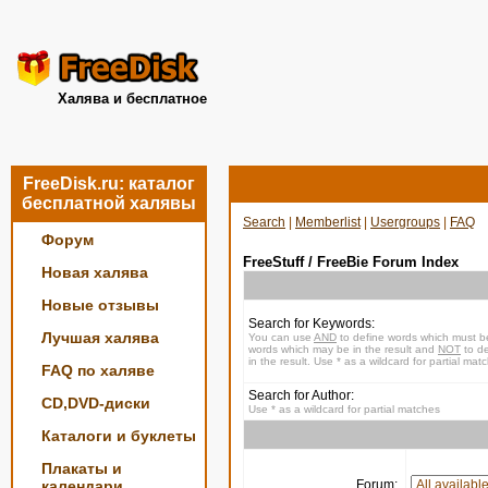
Халява и бесплатное
FreeDisk.ru: каталог
бесплатной халявы
Search
|
Memberlist
|
Usergroups
|
FAQ
Форум
FreeStuff / FreeBie Forum Index
Новая халява
Новые отзывы
Search for Keywords:
Лучшая халява
You can use
AND
to define words which must be
words which may be in the result and
NOT
to de
in the result. Use * as a wildcard for partial mat
FAQ по халяве
Search for Author:
CD,DVD-диски
Use * as a wildcard for partial matches
Каталоги и буклеты
Плакаты и
календари
Forum: