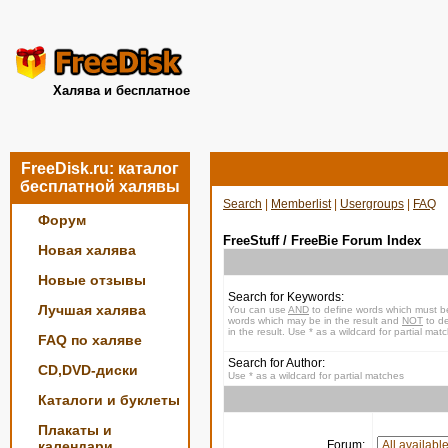
Халява и бесплатное
FreeDisk.ru: каталог
бесплатной халявы
Search
|
Memberlist
|
Usergroups
|
FAQ
Форум
FreeStuff / FreeBie Forum Index
Новая халява
Новые отзывы
Search for Keywords:
Лучшая халява
You can use
AND
to define words which must be
words which may be in the result and
NOT
to de
in the result. Use * as a wildcard for partial mat
FAQ по халяве
Search for Author:
CD,DVD-диски
Use * as a wildcard for partial matches
Каталоги и буклеты
Плакаты и
календари
Forum: