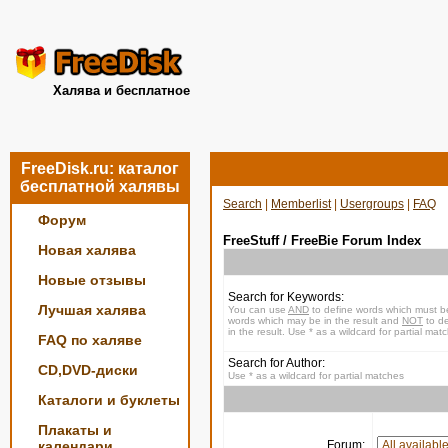
Халява и бесплатное
FreeDisk.ru: каталог
бесплатной халявы
Search
|
Memberlist
|
Usergroups
|
FAQ
Форум
FreeStuff / FreeBie Forum Index
Новая халява
Новые отзывы
Search for Keywords:
Лучшая халява
You can use
AND
to define words which must be
words which may be in the result and
NOT
to de
in the result. Use * as a wildcard for partial mat
FAQ по халяве
Search for Author:
CD,DVD-диски
Use * as a wildcard for partial matches
Каталоги и буклеты
Плакаты и
календари
Forum: