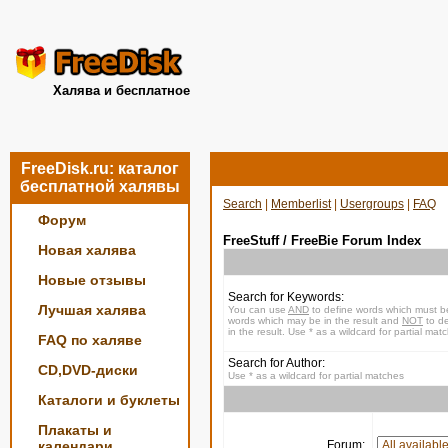
Халява и бесплатное
FreeDisk.ru: каталог
бесплатной халявы
Search
|
Memberlist
|
Usergroups
|
FAQ
Форум
FreeStuff / FreeBie Forum Index
Новая халява
Новые отзывы
Search for Keywords:
Лучшая халява
You can use
AND
to define words which must be
words which may be in the result and
NOT
to de
in the result. Use * as a wildcard for partial mat
FAQ по халяве
Search for Author:
CD,DVD-диски
Use * as a wildcard for partial matches
Каталоги и буклеты
Плакаты и
календари
Forum: