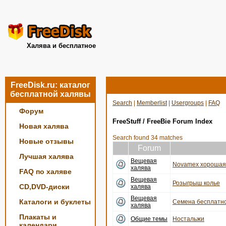
Халява и бесплатное
FreeDisk.ru: каталог
бесплатной халявы
Search
|
Memberlist
|
Usergroups
|
FAQ
Форум
FreeStuff / FreeBie Forum Index
Новая халява
Search found 34 matches
Новые отзывы
Forum
Лучшая халява
Вещевая
Novamex хорошая 
халява
FAQ по халяве
Вещевая
Розыгрыш колье
CD,DVD-диски
халява
Вещевая
Каталоги и буклеты
Семена бесплатно
халява
Плакаты и
Общие темы
Ностальжи
календари