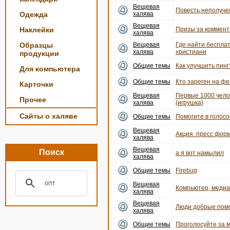
Вещевая
Повесть неполуче
Одежда
халява
Вещевая
Наклейки
Призы за коммент
халява
Образцы
Вещевая
Где найти беспла
халява
христиани
продукции
Общие темы
Как улучшить пинг
Для компьютера
Общие темы
Кто зареген на ф
Карточки
Вещевая
Первые 1000 чело
Прочее
халява
(игрушка)
Сайты о халяве
Общие темы
Помогите в голосо
Вещевая
Акция. пресс форм
халява
Вещевая
Поиск
а я вот намылил
халява
Общие темы
Firebug
Вещевая
Компьютер, медиац
халява
Вещевая
Люди добрые пом
халява
Общие темы
Проголосуйте за 