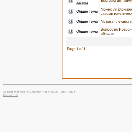
Доставка до Тадж
халява
Можно ли клониро
Общие темы
старый генетичес
Общие темы
Музыка - лекарств
Вопрос по Новоси
Общие темы
области
Page
1
of
1
All right reserved © Copyright FreeDisk.ru, 1999-2026
Contact Us