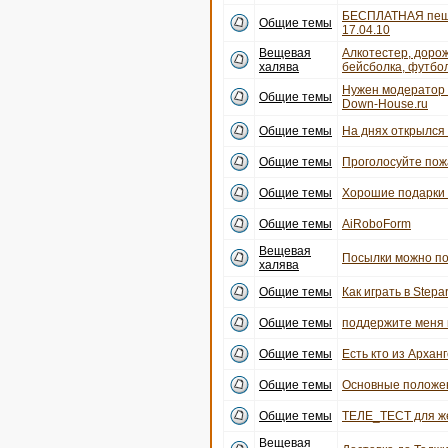
БЕСПЛАТНАЯ пеша
Общие темы
17.04.10
Вещевая
Алкотестер, дорож
халява
бейсболка, футбо
Нужен модератор 
Общие темы
Down-House.ru
Общие темы
На днях открылся 
Общие темы
Проголосуйте пожа
Общие темы
Хорошие подарки
Общие темы
AiRoboForm
Вещевая
Посылки можно по
халява
Общие темы
Как играть в Stepar
Общие темы
поддержите меня 
Общие темы
Есть кто из Архан
Общие темы
Основные положе
Общие темы
ТЕЛЕ_ТЕСТ для же
Вещевая