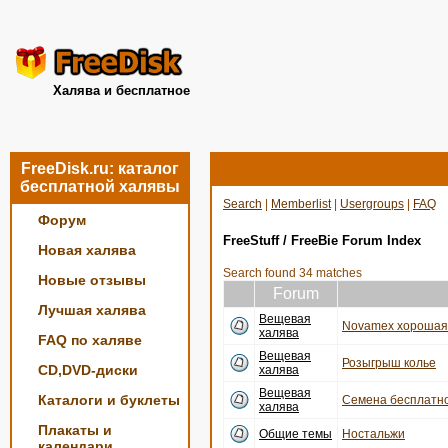
Халява и бесплатное
FreeDisk.ru: каталог
бесплатной халявы
Search
|
Memberlist
|
Usergroups
|
FAQ
Форум
FreeStuff / FreeBie Forum Index
Новая халява
Search found 34 matches
Новые отзывы
Forum
Лучшая халява
Вещевая
Novamex хорошая 
халява
FAQ по халяве
Вещевая
Розыгрыш колье
CD,DVD-диски
халява
Вещевая
Каталоги и буклеты
Семена бесплатно
халява
Плакаты и
Общие темы
Ностальжи
календари