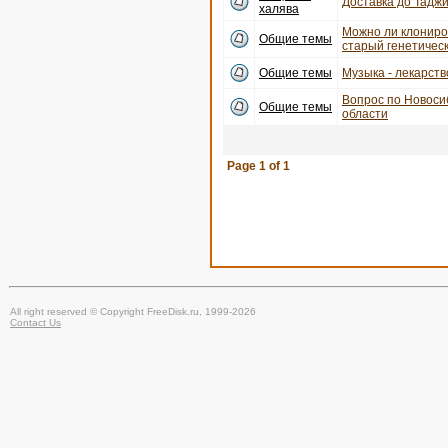
Доставка до Тадж
халява
Можно ли клониро
Общие темы
старый генетичес
Общие темы
Музыка - лекарств
Вопрос по Новоси
Общие темы
области
Page
1
of
1
All right reserved © Copyright FreeDisk.ru, 1999-2026
Contact Us