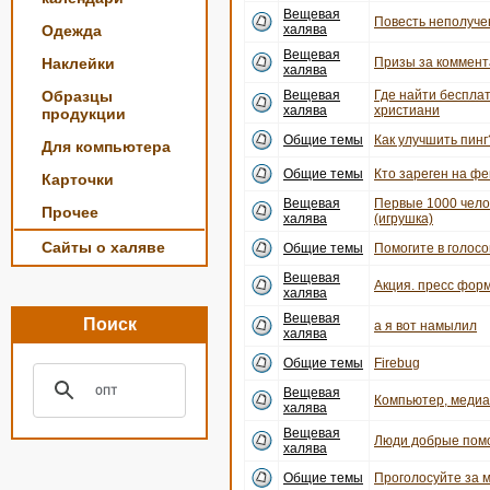
Вещевая
Повесть неполуче
Одежда
халява
Вещевая
Наклейки
Призы за коммент
халява
Образцы
Вещевая
Где найти беспла
халява
христиани
продукции
Общие темы
Как улучшить пинг
Для компьютера
Общие темы
Кто зареген на ф
Карточки
Вещевая
Первые 1000 чело
Прочее
халява
(игрушка)
Сайты о халяве
Общие темы
Помогите в голосо
Вещевая
Акция. пресс форм
халява
Вещевая
Поиск
а я вот намылил
халява
Общие темы
Firebug
Вещевая
Компьютер, медиац
халява
Вещевая
Люди добрые пом
халява
Общие темы
Проголосуйте за 