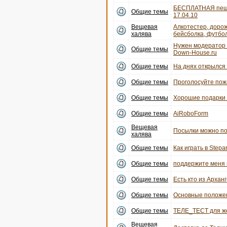
БЕСПЛАТНАЯ пеша
Общие темы
17.04.10
Вещевая
Алкотестер, дорож
халява
бейсболка, футбо
Нужен модератор 
Общие темы
Down-House.ru
Общие темы
На днях открылся 
Общие темы
Проголосуйте пожа
Общие темы
Хорошие подарки
Общие темы
AiRoboForm
Вещевая
Посылки можно по
халява
Общие темы
Как играть в Stepar
Общие темы
поддержите меня 
Общие темы
Есть кто из Архан
Общие темы
Основные положе
Общие темы
ТЕЛЕ_ТЕСТ для же
Вещевая