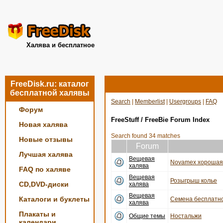
Халява и бесплатное
FreeDisk.ru: каталог
бесплатной халявы
Search
|
Memberlist
|
Usergroups
|
FAQ
Форум
FreeStuff / FreeBie Forum Index
Новая халява
Search found 34 matches
Новые отзывы
Forum
Лучшая халява
Вещевая
Novamex хорошая 
халява
FAQ по халяве
Вещевая
Розыгрыш колье
CD,DVD-диски
халява
Вещевая
Каталоги и буклеты
Семена бесплатно
халява
Плакаты и
Общие темы
Ностальжи
календари