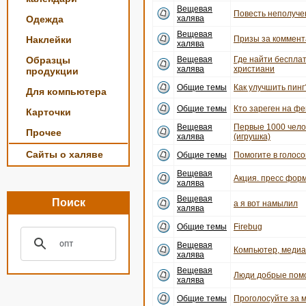
Вещевая
Повесть неполуче
Одежда
халява
Вещевая
Наклейки
Призы за коммент
халява
Образцы
Вещевая
Где найти беспла
халява
христиани
продукции
Общие темы
Как улучшить пинг
Для компьютера
Общие темы
Кто зареген на ф
Карточки
Вещевая
Первые 1000 чело
Прочее
халява
(игрушка)
Сайты о халяве
Общие темы
Помогите в голосо
Вещевая
Акция. пресс форм
халява
Вещевая
Поиск
а я вот намылил
халява
Общие темы
Firebug
Вещевая
Компьютер, медиац
халява
Вещевая
Люди добрые пом
халява
Общие темы
Проголосуйте за 