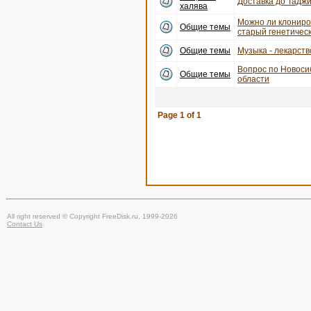
Доставка до Тадж
халява
Можно ли клониро
Общие темы
старый генетичес
Общие темы
Музыка - лекарств
Вопрос по Новоси
Общие темы
области
Page
1
of
1
All right reserved © Copyright FreeDisk.ru, 1999-2026
Contact Us