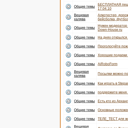
БЕСПЛАТНАЯ пеша
Общие темы
17.04.10
Вещевая
Алкотестер, дорож
халява
бейсболка, футбо
Нужен модератор 
Общие темы
Down-House.ru
Общие темы
На днях открылся 
Общие темы
Проголосуйте пожа
Общие темы
Хорошие подарки
Общие темы
AiRoboForm
Вещевая
Посылки можно по
халява
Общие темы
Как играть в Stepar
Общие темы
поддержите меня 
Общие темы
Есть кто из Архан
Общие темы
Основные положе
Общие темы
ТЕЛЕ_ТЕСТ для же
Вещевая