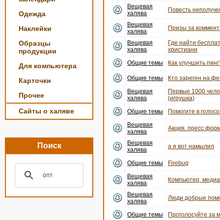
Вещевая
Повесть неполуче
Одежда
халява
Вещевая
Наклейки
Призы за коммент
халява
Образцы
Вещевая
Где найти беспла
халява
христиани
продукции
Общие темы
Как улучшить пинг
Для компьютера
Общие темы
Кто зареген на ф
Карточки
Вещевая
Первые 1000 чело
Прочее
халява
(игрушка)
Сайты о халяве
Общие темы
Помогите в голосо
Вещевая
Акция. пресс форм
халява
Вещевая
Поиск
а я вот намылил
халява
Общие темы
Firebug
Вещевая
Компьютер, медиац
халява
Вещевая
Люди добрые пом
халява
Общие темы
Проголосуйте за 