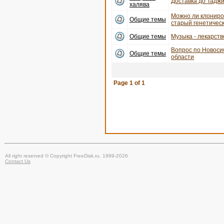
Доставка до Тадж
халява
Можно ли клониро
Общие темы
старый генетичес
Общие темы
Музыка - лекарств
Вопрос по Новоси
Общие темы
области
Page
1
of
1
All right reserved © Copyright FreeDisk.ru, 1999-2026
Contact Us