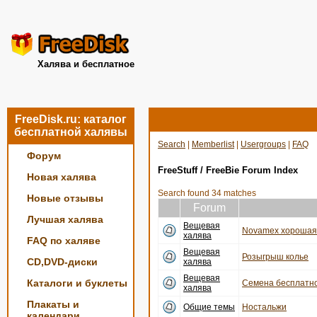
Халява и бесплатное
FreeDisk.ru: каталог
бесплатной халявы
Search
|
Memberlist
|
Usergroups
|
FAQ
Форум
FreeStuff / FreeBie Forum Index
Новая халява
Search found 34 matches
Новые отзывы
Forum
Лучшая халява
Вещевая
Novamex хорошая 
халява
FAQ по халяве
Вещевая
Розыгрыш колье
CD,DVD-диски
халява
Вещевая
Каталоги и буклеты
Семена бесплатно
халява
Плакаты и
Общие темы
Ностальжи
календари