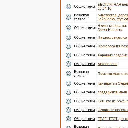
БЕСПЛАТНАЯ пеша
Общие темы
17.04.10
Вещевая
Алкотестер, дорож
халява
бейсболка, футбо
Нужен модератор 
Общие темы
Down-House.ru
Общие темы
На днях открылся 
Общие темы
Проголосуйте пожа
Общие темы
Хорошие подарки
Общие темы
AiRoboForm
Вещевая
Посылки можно по
халява
Общие темы
Как играть в Stepar
Общие темы
поддержите меня 
Общие темы
Есть кто из Архан
Общие темы
Основные положе
Общие темы
ТЕЛЕ_ТЕСТ для же
Вещевая