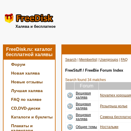
Халява и бесплатное
FreeDisk.ru: каталог
бесплатной халявы
Search
|
Memberlist
|
Usergroups
|
FAQ
Форум
FreeStuff / FreeBie Forum Index
Новая халява
Search found 34 matches
Новые отзывы
Forum
Лучшая халява
Вещевая
Novamex хорошая 
халява
FAQ по халяве
Вещевая
Розыгрыш колье
CD,DVD-диски
халява
Вещевая
Каталоги и буклеты
Семена бесплатно
халява
Плакаты и
Общие темы
Ностальжи
календари