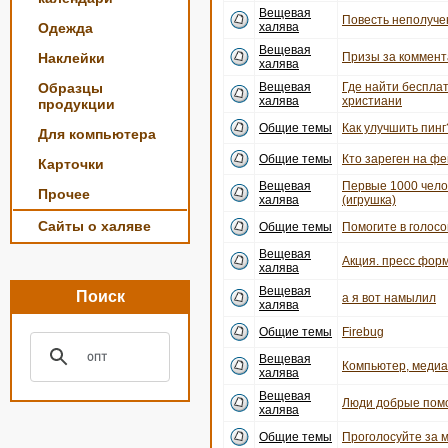
Вещевая
Повесть неполуче
Одежда
халява
Вещевая
Наклейки
Призы за коммент
халява
Образцы
Вещевая
Где найти беспла
халява
христиани
продукции
Общие темы
Как улучшить пинг
Для компьютера
Общие темы
Кто зареген на ф
Карточки
Вещевая
Первые 1000 чело
Прочее
халява
(игрушка)
Сайты о халяве
Общие темы
Помогите в голосо
Вещевая
Акция. пресс форм
халява
Вещевая
Поиск
а я вот намылил
халява
Общие темы
Firebug
Вещевая
Компьютер, медиац
халява
Вещевая
Люди добрые пом
халява
Общие темы
Проголосуйте за 