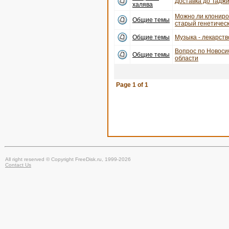
Доставка до Тадж
халява
Можно ли клониро
Общие темы
старый генетичес
Общие темы
Музыка - лекарств
Вопрос по Новоси
Общие темы
области
Page
1
of
1
All right reserved © Copyright FreeDisk.ru, 1999-2026
Contact Us