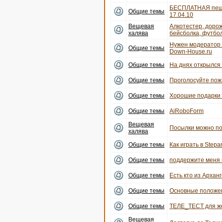
БЕСПЛАТНАЯ пеша
Общие темы
17.04.10
Вещевая
Алкотестер, дорож
халява
бейсболка, футбо
Нужен модератор 
Общие темы
Down-House.ru
Общие темы
На днях открылся 
Общие темы
Проголосуйте пожа
Общие темы
Хорошие подарки
Общие темы
AiRoboForm
Вещевая
Посылки можно по
халява
Общие темы
Как играть в Stepar
Общие темы
поддержите меня 
Общие темы
Есть кто из Архан
Общие темы
Основные положе
Общие темы
ТЕЛЕ_ТЕСТ для же
Вещевая