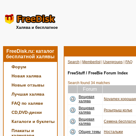
Халява и бесплатное
FreeDisk.ru: каталог
бесплатной халявы
Search
|
Memberlist
|
Usergroups
|
FAQ
Форум
FreeStuff / FreeBie Forum Index
Новая халява
Search found 34 matches
Новые отзывы
Forum
Лучшая халява
Вещевая
Novamex хорошая 
халява
FAQ по халяве
Вещевая
Розыгрыш колье
CD,DVD-диски
халява
Вещевая
Каталоги и буклеты
Семена бесплатно
халява
Плакаты и
Общие темы
Ностальжи
календари