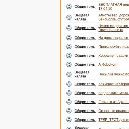
БЕСПЛАТНАЯ пеша
Общие темы
17.04.10
Вещевая
Алкотестер, дорож
халява
бейсболка, футбо
Нужен модератор 
Общие темы
Down-House.ru
Общие темы
На днях открылся 
Общие темы
Проголосуйте пожа
Общие темы
Хорошие подарки
Общие темы
AiRoboForm
Вещевая
Посылки можно по
халява
Общие темы
Как играть в Stepar
Общие темы
поддержите меня 
Общие темы
Есть кто из Архан
Общие темы
Основные положе
Общие темы
ТЕЛЕ_ТЕСТ для же
Вещевая