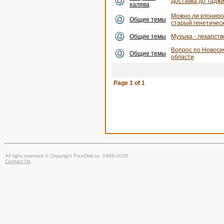
Доставка до Тадж
халява
Можно ли клониро
Общие темы
старый генетичес
Общие темы
Музыка - лекарств
Вопрос по Новоси
Общие темы
области
Page
1
of
1
All right reserved © Copyright FreeDisk.ru, 1999-2026
Contact Us