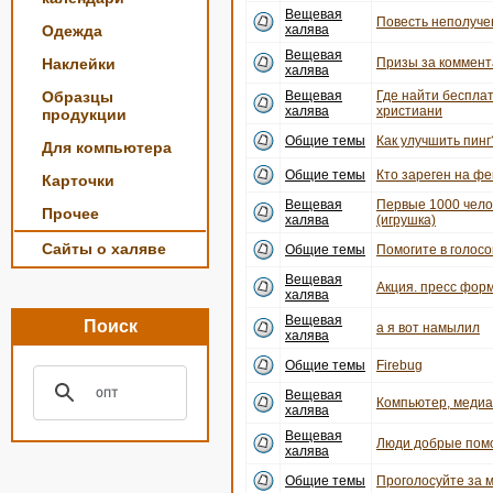
Вещевая
Повесть неполуче
Одежда
халява
Вещевая
Наклейки
Призы за коммент
халява
Образцы
Вещевая
Где найти беспла
халява
христиани
продукции
Общие темы
Как улучшить пинг
Для компьютера
Общие темы
Кто зареген на ф
Карточки
Вещевая
Первые 1000 чело
Прочее
халява
(игрушка)
Сайты о халяве
Общие темы
Помогите в голосо
Вещевая
Акция. пресс форм
халява
Вещевая
Поиск
а я вот намылил
халява
Общие темы
Firebug
Вещевая
Компьютер, медиац
халява
Вещевая
Люди добрые пом
халява
Общие темы
Проголосуйте за 