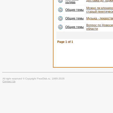
Доставка до Тадж
халява
Можно ли клониро
Общие темы
старый генетичес
Общие темы
Музыка - лекарств
Вопрос по Новоси
Общие темы
области
Page
1
of
1
All right reserved © Copyright FreeDisk.ru, 1999-2026
Contact Us