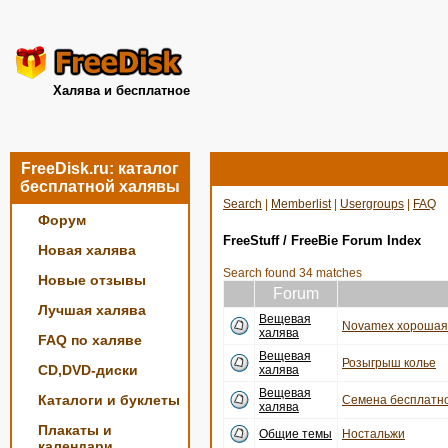
Халява и бесплатное
FreeDisk.ru: каталог
бесплатной халявы
Search
|
Memberlist
|
Usergroups
|
FAQ
Форум
FreeStuff / FreeBie Forum Index
Новая халява
Search found 34 matches
Новые отзывы
Forum
Лучшая халява
Вещевая
Novamex хорошая 
халява
FAQ по халяве
Вещевая
Розыгрыш колье
CD,DVD-диски
халява
Вещевая
Каталоги и буклеты
Семена бесплатно
халява
Плакаты и
Общие темы
Ностальжи
календари