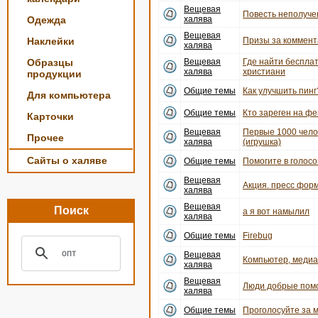
Вещевая
Повесть неполуче
Одежда
халява
Вещевая
Наклейки
Призы за коммент
халява
Образцы
Вещевая
Где найти беспла
халява
христиани
продукции
Общие темы
Как улучшить пинг
Для компьютера
Общие темы
Кто зареген на ф
Карточки
Вещевая
Первые 1000 чело
Прочее
халява
(игрушка)
Сайты о халяве
Общие темы
Помогите в голосо
Вещевая
Акция. пресс форм
халява
Вещевая
Поиск
а я вот намылил
халява
Общие темы
Firebug
Вещевая
Компьютер, медиац
халява
Вещевая
Люди добрые пом
халява
Общие темы
Проголосуйте за 