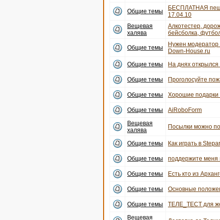
БЕСПЛАТНАЯ пеша
Общие темы
17.04.10
Вещевая
Алкотестер, дорож
халява
бейсболка, футбо
Нужен модератор 
Общие темы
Down-House.ru
Общие темы
На днях открылся 
Общие темы
Проголосуйте пожа
Общие темы
Хорошие подарки
Общие темы
AiRoboForm
Вещевая
Посылки можно по
халява
Общие темы
Как играть в Stepar
Общие темы
поддержите меня 
Общие темы
Есть кто из Архан
Общие темы
Основные положе
Общие темы
ТЕЛЕ_ТЕСТ для же
Вещевая