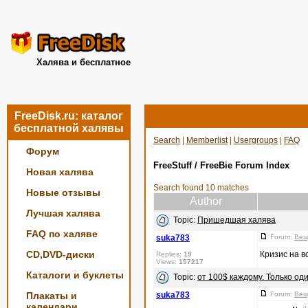
Халява и бесплатное
FreeDisk.ru: каталог
бесплатной халявы
Search
|
Memberlist
|
Usergroups
|
FAQ
Форум
FreeStuff / FreeBie Forum Index
Новая халява
Search found 10 matches
Новые отзывы
Author
Лучшая халява
Topic:
Пришедшая халява
FAQ по халяве
suka783
Forum:
Вещ
CD,DVD-диски
Кризис на в
Replies:
19
Views:
157217
Каталоги и буклеты
Topic:
от 100$ каждому. Только од
Плакаты и
suka783
Forum:
Вещ
календари