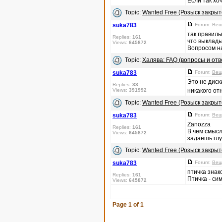
Если так хоч
Topic:
Wanted Free (Розыск закры
suka783
Forum:
Вещ
так правиль
Replies:
161
что выклады
Views:
645872
Вопросом на
Topic:
Халява: FAQ (вопросы и отв
suka783
Forum:
Вещ
Это не диск
Replies:
33
Views:
391992
никакого от
Topic:
Wanted Free (Розыск закры
suka783
Forum:
Вещ
Zanozza
Replies:
161
В чем смысл
Views:
645872
задаешь гл
Topic:
Wanted Free (Розыск закры
suka783
Forum:
Вещ
птичка знак
Replies:
161
Птичка - си
Views:
645872
Page
1
of
1