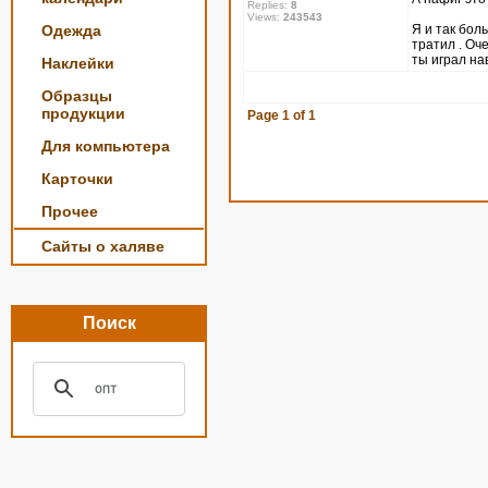
Replies:
8
Views:
243543
Одежда
Я и так боль
тратил . Оч
ты играл нав
Наклейки
Образцы
продукции
Page
1
of
1
Для компьютера
Карточки
Прочее
Сайты о халяве
Поиск