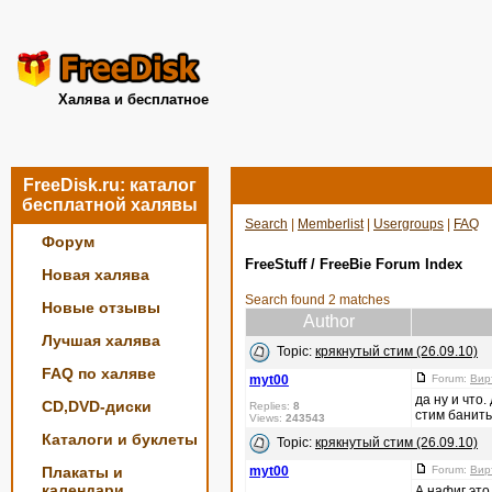
Халява и бесплатное
FreeDisk.ru: каталог
бесплатной халявы
Search
|
Memberlist
|
Usergroups
|
FAQ
Форум
FreeStuff / FreeBie Forum Index
Новая халява
Search found 2 matches
Новые отзывы
Author
Лучшая халява
Topic:
крякнутый стим (26.09.10)
FAQ по халяве
myt00
Forum:
Вир
да ну и что
CD,DVD-диски
Replies:
8
стим банить
Views:
243543
Каталоги и буклеты
Topic:
крякнутый стим (26.09.10)
Плакаты и
myt00
Forum:
Вир
календари
А нафиг это