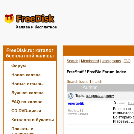
Халява и бесплатное
FreeDisk.ru: каталог
бесплатной халявы
Search
|
Memberlist
|
Usergroups
|
FAQ
Форум
FreeStuff / FreeBie Forum Index
Новая халява
Search found 1 match
Новые отзывы
Author
Лучшая халява
Topic:
вопросы админу
FAQ по халяве
energetik
Forum:
О с
Во первых..
CD,DVD-диски
Replies:
82
компьютера:
Views:
949691
Во вторых- 
Каталоги и буклеты
И третье.. ...
Плакаты и
календари