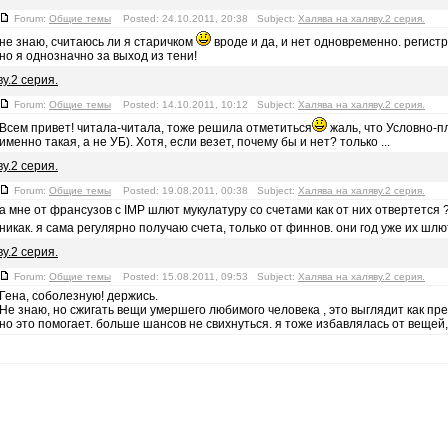
Forum:
Общие темы
Posted: 24.10.2011, 20:38 Subject:
Халява на халяву.2 серия.
не знаю, считаюсь ли я старичком
вроде и да, и нет одновременно. регистр
но я однозначно за выход из тени!
у.2 серия.
Forum:
Общие темы
Posted: 14.10.2011, 10:12 Subject:
Халява на халяву.2 серия.
Всем привет! читала-читала, тоже решила отметиться
жаль, что Условно-п
именно такая, а не УБ). Хотя, если везет, почему бы и нет? только ...
у.2 серия.
Forum:
Общие темы
Posted: 19.08.2011, 00:38 Subject:
Халява на халяву.2 серия.
а мне от франсузов с IMP шлют мукулатуру со счетами как от них отвертется 
никак. я сама регулярно получаю счета, только от финнов. они год уже их шл
у.2 серия.
Forum:
Общие темы
Posted: 15.08.2011, 09:53 Subject:
Халява на халяву.2 серия.
Гена, соболезную! держись.
Не знаю, но сжигать вещи умершего любимого человека , это выглядит как пр
но это помогает. больше шансов не свихнуться. я тоже избавлялась от вещей, к