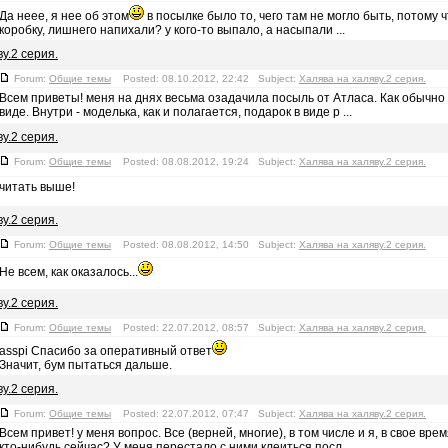
Да неее, я нее об этом
в посылке было то, чего там не могло быть, потому 
коробку, лишнего напихали? у кого-то выпало, а насыпали ...
у.2 серия.
Forum:
Общие темы
Posted: 08.10.2012, 22:42 Subject:
Халява на халяву.2 серия.
Всем приветы! меня на днях весьма озадачила посыль от Атласа. Как обычно 
виде. Внутри - моделька, как и полагается, подарок в виде р ...
у.2 серия.
Forum:
Общие темы
Posted: 08.08.2012, 19:24 Subject:
Халява на халяву.2 серия.
читать выше!
у.2 серия.
Forum:
Общие темы
Posted: 08.08.2012, 14:50 Subject:
Халява на халяву.2 серия.
Не всем, как оказалось...
у.2 серия.
Forum:
Общие темы
Posted: 22.07.2012, 08:57 Subject:
Халява на халяву.2 серия.
asspi Спасибо за оперативный ответ
Значит, бум пытаться дальше.
у.2 серия.
Forum:
Общие темы
Posted: 22.07.2012, 07:47 Subject:
Халява на халяву.2 серия.
Всем привет! у меня вопрос. Все (верней, многие), в том числе и я, в свое в
кто-нибудь сейчас? У меня перестало с ними клеиться посл ...