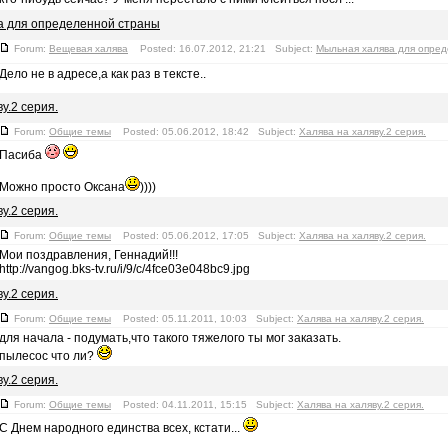
а для определенной страны
Forum:
Вещевая халява
Posted: 16.07.2012, 21:21 Subject:
Мыльная халява для опре
Дело не в адресе,а как раз в тексте..
у.2 серия.
Forum:
Общие темы
Posted: 05.06.2012, 18:42 Subject:
Халява на халяву.2 серия.
Пасиба
Можно просто Оксана
))))
у.2 серия.
Forum:
Общие темы
Posted: 05.06.2012, 17:05 Subject:
Халява на халяву.2 серия.
Мои поздравления, Геннадий!!!
http://vangog.bks-tv.ru/i/9/c/4fce03e048bc9.jpg
у.2 серия.
Forum:
Общие темы
Posted: 05.11.2011, 10:03 Subject:
Халява на халяву.2 серия.
для начала - подумать,что такого тяжелого ты мог заказать.
пылесос что ли?
у.2 серия.
Forum:
Общие темы
Posted: 04.11.2011, 15:15 Subject:
Халява на халяву.2 серия.
С Днем народного единства всех, кстати...