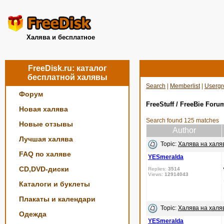
Халява и бесплатное
FreeDisk.ru: каталог
бесплатной халявы
Search
|
Memberlist
|
Usergr
Форум
FreeStuff / FreeBie Foru
Новая халява
Search found 125 matches
Новые отзывы
Author
Лучшая халява
Topic:
Халява на халяв
FAQ по халяве
YESmeralda
CD,DVD-диски
Replies:
3514
Views:
12914043
Каталоги и буклеты
Плакаты и календари
Topic:
Халява на халяв
Одежда
YESmeralda