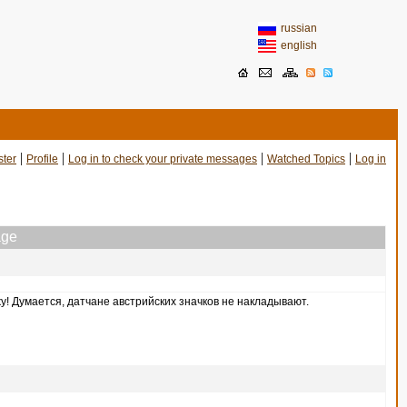
russian
english
|
|
|
|
ster
Profile
Log in to check your private messages
Watched Topics
Log in
ge
жу! Думается, датчане австрийских значков не накладывают.