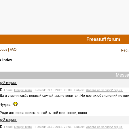
Freestuff forum
oups
|
FAQ
Regi
m Index
Messa
у.2 серия.
Forum:
Общие темы
Posted: 09.10.2012, 00:03 Subject:
Халява на халяву.2 серия.
Да и у меня какбэ первый случай, аж не верится. Но других объяснений не ви
Чудеса!
Ради интереса поискала сайты той местности, нашл ...
у.2 серия.
Forum:
Общие темы
Posted: 08.10.2012, 23:51 Subject:
Халява на халяву.2 серия.