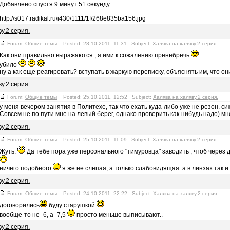
Добавлено спустя 9 минут 51 секунду:
http://s017.radikal.ru/i430/1111/1f/268e835ba156.jpg
у.2 серия.
Forum:
Общие темы
Posted: 28.10.2011, 11:31 Subject:
Халява на халяву.2 серия.
Как они правильно выражаются , я ими к сожалению пренебречь
убило
ну а как еще реагировать? вступать в жаркую переписку, объяснять им, что они
у.2 серия.
Forum:
Общие темы
Posted: 25.10.2011, 12:52 Subject:
Халява на халяву.2 серия.
у меня вечером занятия в Политехе, так что ехать куда-либо уже не резон. си
Совсем не по пути мне на левый берег, однако проверить как-нибудь надо) мне 
у.2 серия.
Forum:
Общие темы
Posted: 25.10.2011, 11:09 Subject:
Халява на халяву.2 серия.
Жуть.
Да тебе пора уже персонального "тимуровца" заводить , чтоб через 
ничего подобного
я же не слепая, а только слабовидящая. а в линзах так и 
у.2 серия.
Forum:
Общие темы
Posted: 24.10.2011, 22:22 Subject:
Халява на халяву.2 серия.
договорились
буду старушкой
вообще-то не -6, а -7,5
просто меньше выписывают..
у.2 серия.