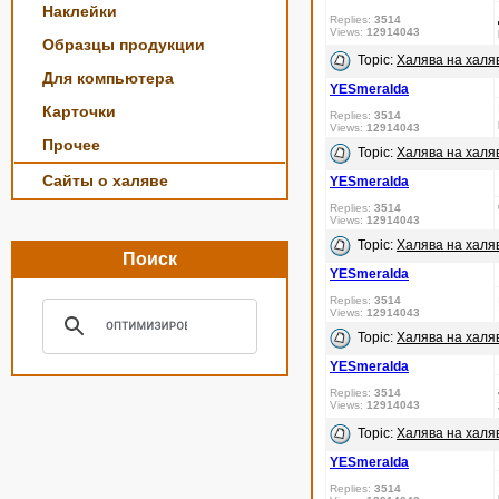
Наклейки
Replies:
3514
Views:
12914043
Образцы продукции
Topic:
Халява на халяв
Для компьютера
YESmeralda
Карточки
Replies:
3514
Views:
12914043
Прочее
Topic:
Халява на халяв
Сайты о халяве
YESmeralda
Replies:
3514
Views:
12914043
Topic:
Халява на халяв
Поиск
YESmeralda
Replies:
3514
Views:
12914043
Topic:
Халява на халяв
YESmeralda
Replies:
3514
Views:
12914043
Topic:
Халява на халяв
YESmeralda
Replies:
3514