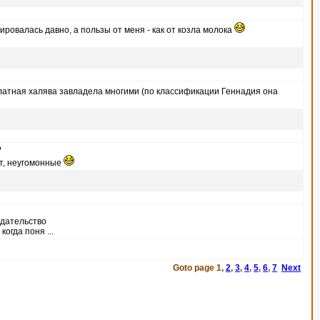
ировалась давно, а пользы от меня - как от козла молока
латная халява завладела многими (по классификации Геннадия она
?
ют, неугомонные
едательство
огда поня ...
Goto page
1
,
2
,
3
,
4
,
5
,
6
,
7
Next