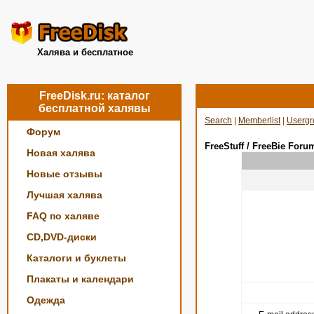
Халява и бесплатное
FreeDisk.ru: каталог
бесплатной халявы
Search
|
Memberlist
|
Usergr
Форум
FreeStuff / FreeBie Foru
Новая халява
Новые отзывы
Лучшая халява
FAQ по халяве
CD,DVD-диски
Каталоги и буклеты
Плакаты и календари
Одежда