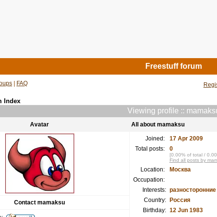
Freestuff forum
oups
|
FAQ
Regi
m Index
Viewing profile :: mamaks
Avatar
All about mamaksu
Joined:
17 Apr 2009
Total posts:
0
[0.00% of total / 0.0
Find all posts by ma
Location:
Москва
Occupation:
Interests:
разносторонние
Country:
Россия
Contact mamaksu
Birthday:
12 Jun 1983