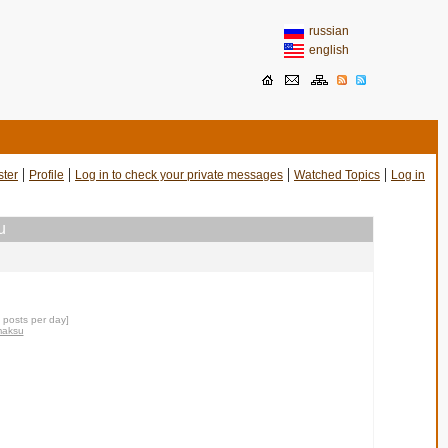
russian
english
|
|
|
|
ster
Profile
Log in to check your private messages
Watched Topics
Log in
u
0 posts per day]
maksu