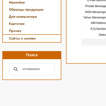
E-mail address
Наклейки
Private Message
Образцы продукции
MSN Messenger
Для компьютера
Yahoo Messenger
AIM Address
Карточки
ICQ Number
Прочее
Statu
Сайты о халяве
Поиск