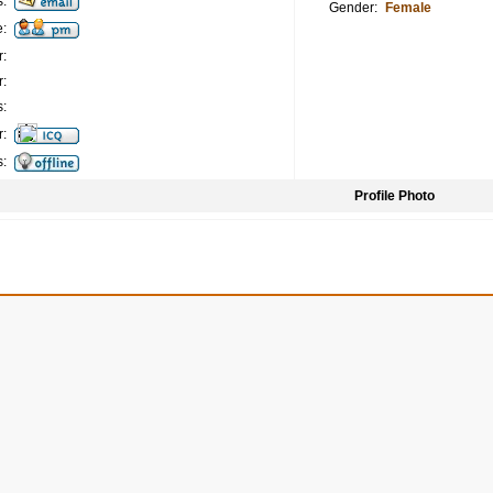
:
Gender:
Female
:
:
:
:
:
s:
Profile Photo