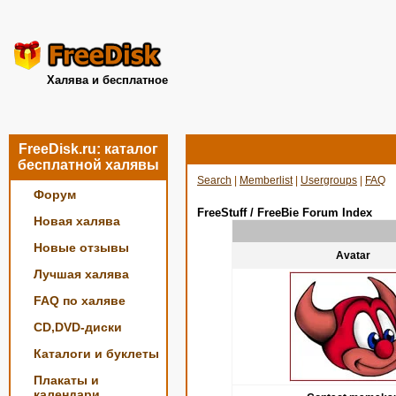
Халява и бесплатное
FreeDisk.ru: каталог
бесплатной халявы
Search
|
Memberlist
|
Usergroups
|
FAQ
Форум
FreeStuff / FreeBie Forum Index
Новая халява
Новые отзывы
Avatar
Лучшая халява
FAQ по халяве
CD,DVD-диски
Каталоги и буклеты
Плакаты и
календари