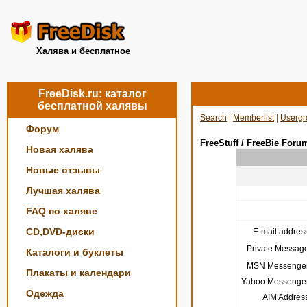
Халява и бесплатное
FreeDisk.ru: каталог
бесплатной халявы
Search
|
Memberlist
|
Usergr
Форум
FreeStuff / FreeBie Foru
Новая халява
Новые отзывы
Лучшая халява
FAQ по халяве
CD,DVD-диски
E-mail address
Private Message
Каталоги и буклеты
MSN Messenger
Плакаты и календари
Yahoo Messenger
Одежда
AIM Address