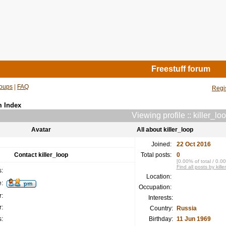
Freestuff forum
oups
|
FAQ
Regi
m Index
Viewing profile :: killer_lo
Avatar
All about killer_loop
Joined:
22 Oct 2016
Contact killer_loop
Total posts:
0
[0.00% of total / 0.0
Find all posts by kille
:
Location:
:
Occupation:
:
Interests:
:
Country:
Russia
:
Birthday:
11 Jun 1969