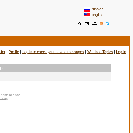
russian
english
|
|
|
|
ster
Profile
Log in to check your private messages
Watched Topics
Log in
op
0 posts per day]
r_loop