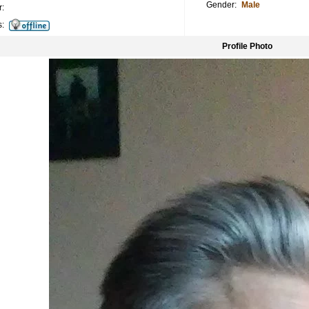
Gender:
Male
:
s:
Profile Photo