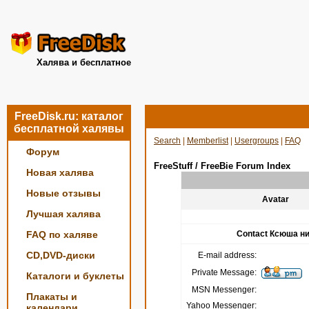
Халява и бесплатное
FreeDisk.ru: каталог
бесплатной халявы
Search
|
Memberlist
|
Usergroups
|
FAQ
Форум
FreeStuff / FreeBie Forum Index
Новая халява
Новые отзывы
Avatar
Лучшая халява
FAQ по халяве
Contact Ксюша н
CD,DVD-диски
E-mail address:
Private Message:
Каталоги и буклеты
MSN Messenger:
Плакаты и
Yahoo Messenger:
календари