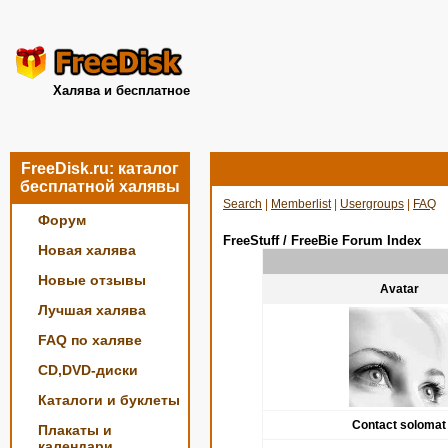
Халява и бесплатное
FreeDisk.ru: каталог
бесплатной халявы
Search
|
Memberlist
|
Usergroups
|
FAQ
Форум
FreeStuff / FreeBie Forum Index
Новая халява
Новые отзывы
Avatar
Лучшая халява
FAQ по халяве
CD,DVD-диски
Каталоги и буклеты
Contact solomat
Плакаты и
календари