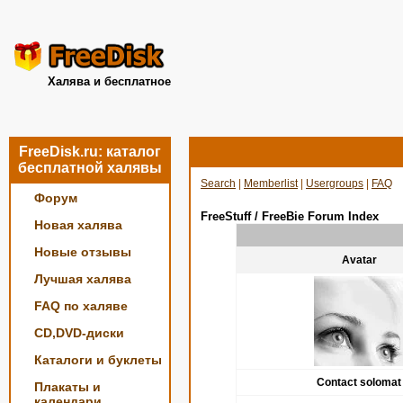
Халява и бесплатное
FreeDisk.ru: каталог
бесплатной халявы
Search
|
Memberlist
|
Usergroups
|
FAQ
Форум
FreeStuff / FreeBie Forum Index
Новая халява
Новые отзывы
Avatar
Лучшая халява
FAQ по халяве
CD,DVD-диски
Каталоги и буклеты
Contact solomat
Плакаты и
календари