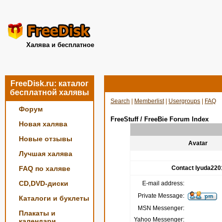
Халява и бесплатное
FreeDisk.ru: каталог
бесплатной халявы
Search
|
Memberlist
|
Usergroups
|
FAQ
Форум
FreeStuff / FreeBie Forum Index
Новая халява
Новые отзывы
Avatar
Лучшая халява
FAQ по халяве
Contact lyuda220
CD,DVD-диски
E-mail address:
Private Message:
Каталоги и буклеты
MSN Messenger:
Плакаты и
Yahoo Messenger:
календари