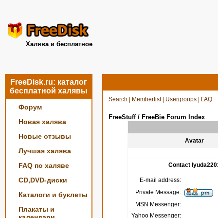
Халява и бесплатное
FreeDisk.ru: каталог
бесплатной халявы
Search
|
Memberlist
|
Usergroups
|
FAQ
Форум
FreeStuff / FreeBie Forum Index
Новая халява
Новые отзывы
Avatar
Лучшая халява
FAQ по халяве
Contact lyuda220
CD,DVD-диски
E-mail address:
Private Message:
Каталоги и буклеты
MSN Messenger:
Плакаты и
Yahoo Messenger:
календари