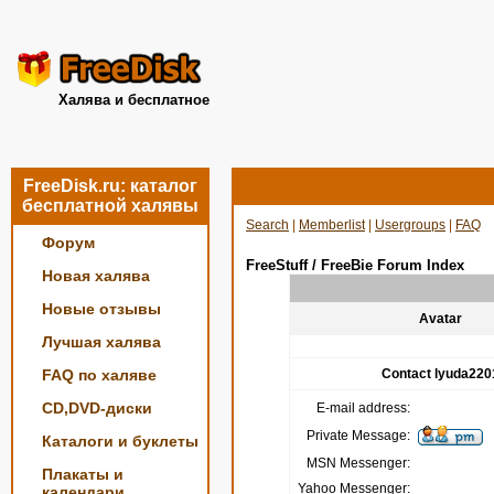
Халява и бесплатное
FreeDisk.ru: каталог
бесплатной халявы
Search
|
Memberlist
|
Usergroups
|
FAQ
Форум
FreeStuff / FreeBie Forum Index
Новая халява
Новые отзывы
Avatar
Лучшая халява
FAQ по халяве
Contact lyuda220
CD,DVD-диски
E-mail address:
Private Message:
Каталоги и буклеты
MSN Messenger:
Плакаты и
Yahoo Messenger:
календари