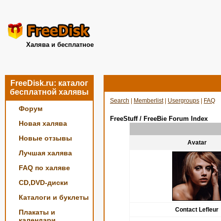
Халява и бесплатное
FreeDisk.ru: каталог
бесплатной халявы
Search
|
Memberlist
|
Usergroups
|
FAQ
Форум
FreeStuff / FreeBie Forum Index
Новая халява
Новые отзывы
Avatar
Лучшая халява
FAQ по халяве
CD,DVD-диски
Каталоги и буклеты
Contact Lefleur
Плакаты и
календари