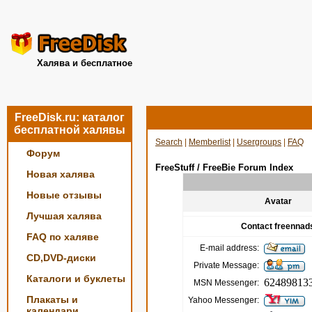
Халява и бесплатное
FreeDisk.ru: каталог
бесплатной халявы
Search
|
Memberlist
|
Usergroups
|
FAQ
Форум
FreeStuff / FreeBie Forum Index
Новая халява
Новые отзывы
Avatar
Лучшая халява
Contact freennad
FAQ по халяве
E-mail address:
CD,DVD-диски
Private Message:
Каталоги и буклеты
62489813
MSN Messenger:
Плакаты и
Yahoo Messenger:
календари