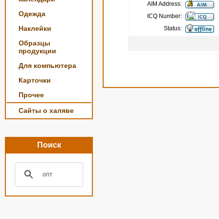
AIM Address:
Одежда
ICQ Number:
Наклейки
Status:
Образцы
продукции
Для компьютера
Карточки
Прочее
Сайты о халяве
Поиск