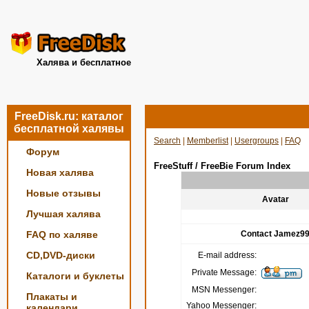
Халява и бесплатное
FreeDisk.ru: каталог
бесплатной халявы
Search
|
Memberlist
|
Usergroups
|
FAQ
Форум
FreeStuff / FreeBie Forum Index
Новая халява
Новые отзывы
Avatar
Лучшая халява
FAQ по халяве
Contact Jamez9
CD,DVD-диски
E-mail address:
Private Message:
Каталоги и буклеты
MSN Messenger:
Плакаты и
Yahoo Messenger:
календари