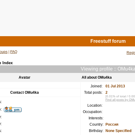
Freestuff forum
oups
|
FAQ
Regi
m Index
Viewing profile :: OMu4k
Avatar
All about OMu4ka
Joined:
01 Jul 2013
Contact OMu4ka
Total posts:
2
[0.01% of total / 0.0
Find all posts by OM
:
Location:
:
Occupation:
:
Interests:
:
Country:
Россия
:
Birthday:
None Specified