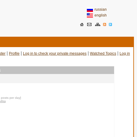
russian
english
|
|
|
|
ster
Profile
Log in to check your private messages
Watched Topics
Log in
a
0 posts per day]
u4ka