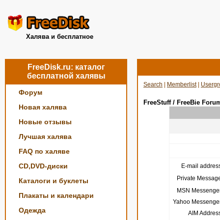
Халява и бесплатное
FreeDisk.ru: каталог
бесплатной халявы
Search
|
Memberlist
|
Usergr
Форум
FreeStuff / FreeBie Foru
Новая халява
Новые отзывы
Лучшая халява
FAQ по халяве
CD,DVD-диски
E-mail address
Private Message
Каталоги и буклеты
MSN Messenger
Плакаты и календари
Yahoo Messenger
Одежда
AIM Address