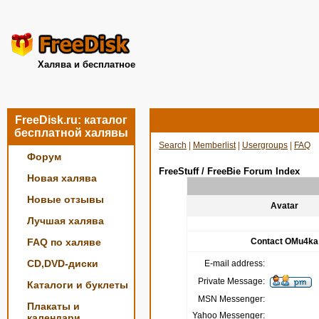
Халява и бесплатное
FreeDisk.ru: каталог
бесплатной халявы
Search
|
Memberlist
|
Usergroups
|
FAQ
Форум
FreeStuff / FreeBie Forum Index
Новая халява
Новые отзывы
Avatar
Лучшая халява
FAQ по халяве
Contact OMu4ka
CD,DVD-диски
E-mail address:
Private Message:
Каталоги и буклеты
MSN Messenger:
Плакаты и
Yahoo Messenger:
календари