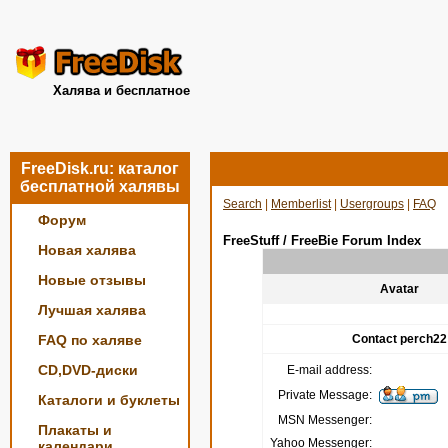
Халява и бесплатное
FreeDisk.ru: каталог
бесплатной халявы
Search
|
Memberlist
|
Usergroups
|
FAQ
Форум
FreeStuff / FreeBie Forum Index
Новая халява
Новые отзывы
Avatar
Лучшая халява
FAQ по халяве
Contact perch22
CD,DVD-диски
E-mail address:
Private Message:
Каталоги и буклеты
MSN Messenger:
Плакаты и
Yahoo Messenger:
календари