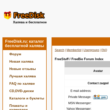
Халява и бесплатное
FreeDisk.ru: каталог
бесплатной халявы
Search
|
Memberlist
|
Usergroups
|
FAQ
Форум
FreeStuff / FreeBie Forum Index
Новая халява
Новые отзывы
Avatar
Лучшая халява
FAQ по халяве
Contact zaqpol
CD,DVD-диски
E-mail address:
Private Message:
Каталоги и буклеты
MSN Messenger:
Плакаты и
Yahoo Messenger:
календари