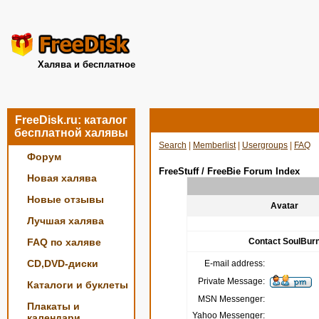
Халява и бесплатное
FreeDisk.ru: каталог
бесплатной халявы
Search
|
Memberlist
|
Usergroups
|
FAQ
Форум
FreeStuff / FreeBie Forum Index
Новая халява
Новые отзывы
Avatar
Лучшая халява
FAQ по халяве
Contact SoulBur
CD,DVD-диски
E-mail address:
Private Message:
Каталоги и буклеты
MSN Messenger:
Плакаты и
Yahoo Messenger:
календари