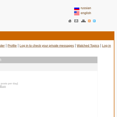
russian
english
|
|
|
|
ster
Profile
Log in to check your private messages
Watched Topics
Log in
n
0 posts per day]
lBurn