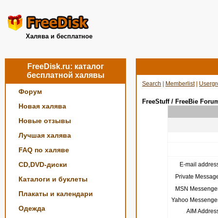
Халява и бесплатное
FreeDisk.ru: каталог
бесплатной халявы
Search
|
Memberlist
|
Usergr
Форум
FreeStuff / FreeBie Foru
Новая халява
Новые отзывы
Лучшая халява
FAQ по халяве
CD,DVD-диски
E-mail address
Private Message
Каталоги и буклеты
MSN Messenger
Плакаты и календари
Yahoo Messenger
Одежда
AIM Address