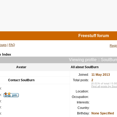
Freestuff forum
oups
|
FAQ
Regi
m Index
Viewing profile :: SoulBur
Avatar
All about SoulBurn
Joined:
11 May 2013
Contact SoulBurn
Total posts:
2
[0.01% of total / 0.0
Find all posts by Sou
:
Location:
:
Occupation:
:
Interests:
:
Country:
:
Birthday:
None Specified