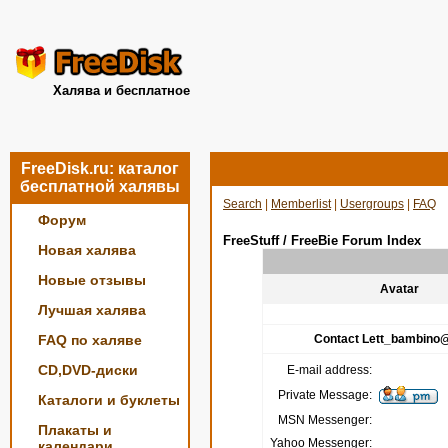
Халява и бесплатное
FreeDisk.ru: каталог
бесплатной халявы
Search
|
Memberlist
|
Usergroups
|
FAQ
Форум
FreeStuff / FreeBie Forum Index
Новая халява
Новые отзывы
Avatar
Лучшая халява
FAQ по халяве
Contact Lett_bambino@l
CD,DVD-диски
E-mail address:
Private Message:
Каталоги и буклеты
MSN Messenger:
Плакаты и
Yahoo Messenger:
календари