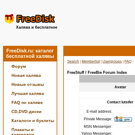
Халява и бесплатное
FreeDisk.ru: каталог
бесплатной халявы
Search
|
Memberlist
|
Usergroups
|
FAQ
Форум
FreeStuff / FreeBie Forum Index
Новая халява
Новые отзывы
Avatar
Лучшая халява
FAQ по халяве
Contact lutsifer
CD,DVD-диски
E-mail address:
Private Message:
Каталоги и буклеты
MSN Messenger:
Плакаты и
Yahoo Messenger:
календари