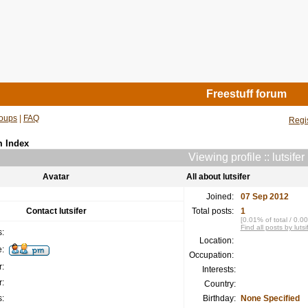
Freestuff forum
oups
|
FAQ
Regi
m Index
Viewing profile :: lutsifer
Avatar
All about lutsifer
Joined:
07 Sep 2012
Contact lutsifer
Total posts:
1
[0.01% of total / 0.0
Find all posts by lutsi
:
Location:
:
Occupation:
:
Interests:
:
Country:
:
Birthday:
None Specified