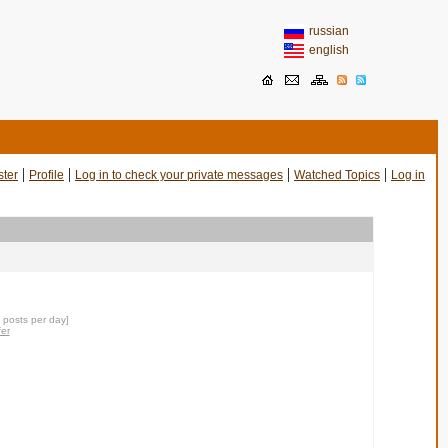
russian
english
|
|
|
|
ster
Profile
Log in to check your private messages
Watched Topics
Log in
0 posts per day]
fer