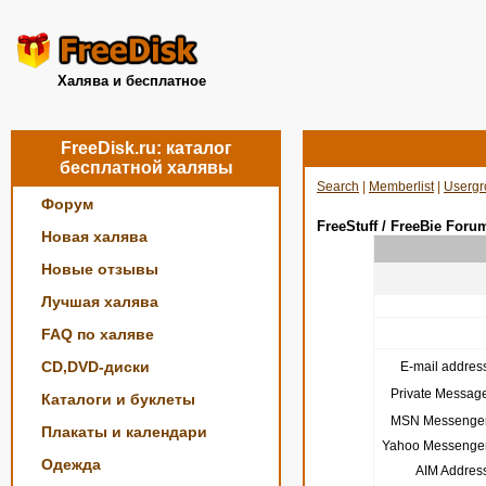
Халява и бесплатное
FreeDisk.ru: каталог
бесплатной халявы
Search
|
Memberlist
|
Usergr
Форум
FreeStuff / FreeBie Foru
Новая халява
Новые отзывы
Лучшая халява
FAQ по халяве
CD,DVD-диски
E-mail address
Private Message
Каталоги и буклеты
MSN Messenger
Плакаты и календари
Yahoo Messenger
Одежда
AIM Address