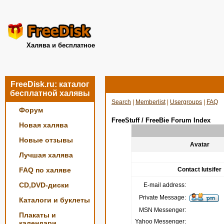
Халява и бесплатное
FreeDisk.ru: каталог
бесплатной халявы
Search
|
Memberlist
|
Usergroups
|
FAQ
Форум
FreeStuff / FreeBie Forum Index
Новая халява
Новые отзывы
Avatar
Лучшая халява
FAQ по халяве
Contact lutsifer
CD,DVD-диски
E-mail address:
Private Message:
Каталоги и буклеты
MSN Messenger:
Плакаты и
Yahoo Messenger:
календари