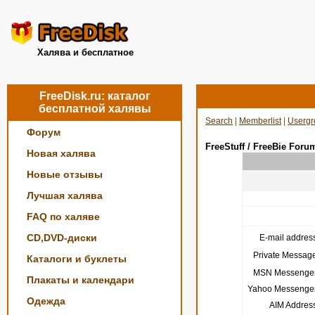
Халява и бесплатное
FreeDisk.ru: каталог
бесплатной халявы
Search
|
Memberlist
|
Usergr
Форум
FreeStuff / FreeBie Foru
Новая халява
Новые отзывы
Лучшая халява
FAQ по халяве
CD,DVD-диски
E-mail address
Private Message
Каталоги и буклеты
MSN Messenger
Плакаты и календари
Yahoo Messenger
Одежда
AIM Address