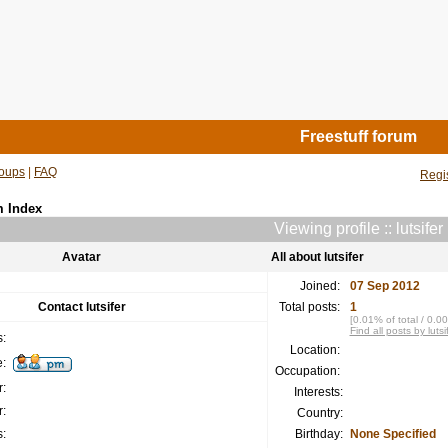
Freestuff forum
oups
|
FAQ
Regi
m Index
Viewing profile :: lutsifer
Avatar
All about lutsifer
Joined:
07 Sep 2012
Contact lutsifer
Total posts:
1
[0.01% of total / 0.0
Find all posts by lutsi
:
Location:
:
Occupation:
:
Interests:
:
Country:
:
Birthday:
None Specified