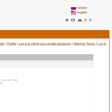
russian
english
|
|
|
|
ster
Profile
Log in to check your private messages
Watched Topics
Log in
0 posts per day]
fer