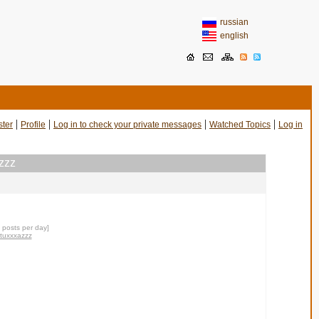
russian
english
|
|
|
|
ster
Profile
Log in to check your private messages
Watched Topics
Log in
azzz
0 posts per day]
ntuxxxazzz