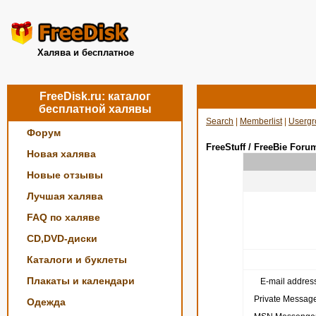
Халява и бесплатное
FreeDisk.ru: каталог
бесплатной халявы
Search
|
Memberlist
|
Usergr
Форум
FreeStuff / FreeBie Foru
Новая халява
Новые отзывы
Лучшая халява
FAQ по халяве
CD,DVD-диски
Каталоги и буклеты
Плакаты и календари
E-mail address
Private Message
Одежда