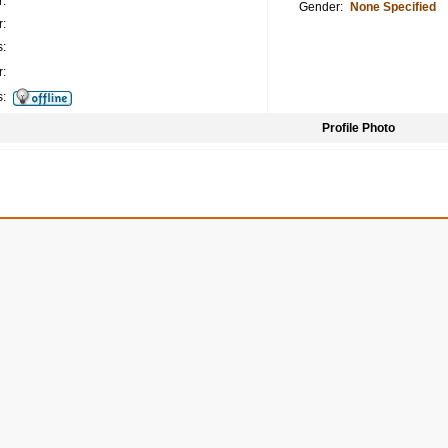
:
Gender:
None Specified
:
:
:
s:
Profile Photo