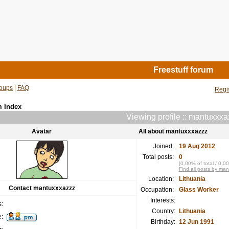
Freestuff forum
oups
|
FAQ
Regi
m Index
Viewing profile :: mantuxxx
Avatar
All about mantuxxxazzz
Joined:
19 Aug 2012
Total posts:
0
[0.00% of total / 0.0
Find all posts by ma
Location:
Lithuania
Contact mantuxxxazzz
Occupation:
Glass Worker
Interests:
:
Country:
Lithuania
:
Birthday:
12 Jun 1991