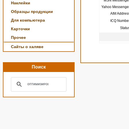
MSN Messenger
Наклейки
Yahoo Messenger
Образцы продукции
AIM Address
Для компьютера
ICQ Number
Statu
Карточки
Прочее
Сайты о халяве
Поиск