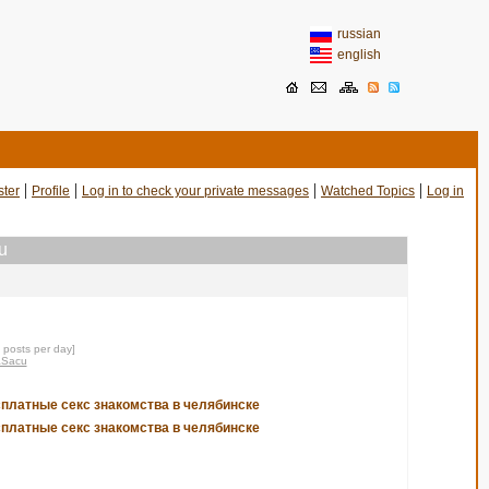
russian
english
|
|
|
|
ster
Profile
Log in to check your private messages
Watched Topics
Log in
u
0 posts per day]
raSacu
сплатные секс знакомства в челябинске
сплатные секс знакомства в челябинске