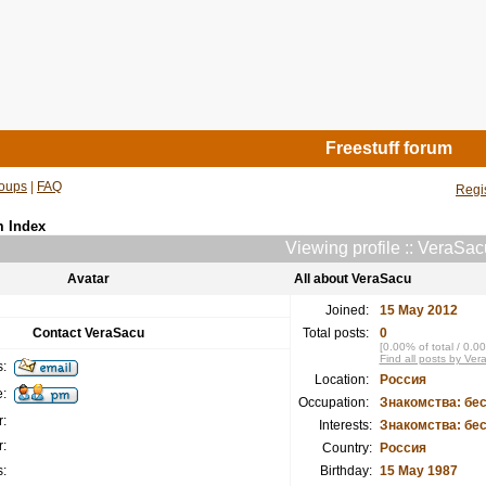
Freestuff forum
oups
|
FAQ
Regi
m Index
Viewing profile :: VeraSac
Avatar
All about VeraSacu
Joined:
15 May 2012
Contact VeraSacu
Total posts:
0
[0.00% of total / 0.0
Find all posts by Ve
:
Location:
Россия
:
Occupation:
Знакомства: бе
:
Interests:
Знакомства: бе
:
Country:
Россия
:
Birthday:
15 May 1987