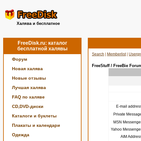
Халява и бесплатное
FreeDisk.ru: каталог
бесплатной халявы
Search
|
Memberlist
|
Usergr
Форум
FreeStuff / FreeBie Foru
Новая халява
Новые отзывы
Лучшая халява
FAQ по халяве
CD,DVD-диски
E-mail address
Private Message
Каталоги и буклеты
MSN Messenger
Плакаты и календари
Yahoo Messenger
Одежда
AIM Address