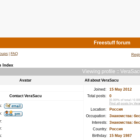
Freestuff forum
oups
|
FAQ
Regi
m Index
Viewing profile :: VeraSac
Avatar
All about VeraSacu
Joined:
15 May 2012
Contact VeraSacu
Total posts:
0
[0.00% of total / 0.0
Find all posts by Ve
:
Location:
Россия
:
Occupation:
Знакомства: бе
:
Interests:
Знакомства: бе
:
Country:
Россия
:
Birthday:
15 May 1987