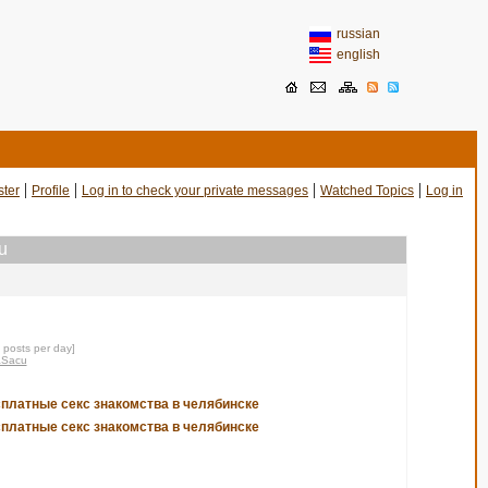
russian
english
|
|
|
|
ster
Profile
Log in to check your private messages
Watched Topics
Log in
u
0 posts per day]
raSacu
сплатные секс знакомства в челябинске
сплатные секс знакомства в челябинске