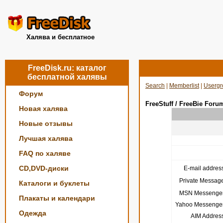
Халява и бесплатное
FreeDisk.ru: каталог
бесплатной халявы
Search
|
Memberlist
|
Usergr
Форум
FreeStuff / FreeBie Foru
Новая халява
Новые отзывы
Лучшая халява
FAQ по халяве
CD,DVD-диски
E-mail address
Private Message
Каталоги и буклеты
MSN Messenger
Плакаты и календари
Yahoo Messenger
Одежда
AIM Address