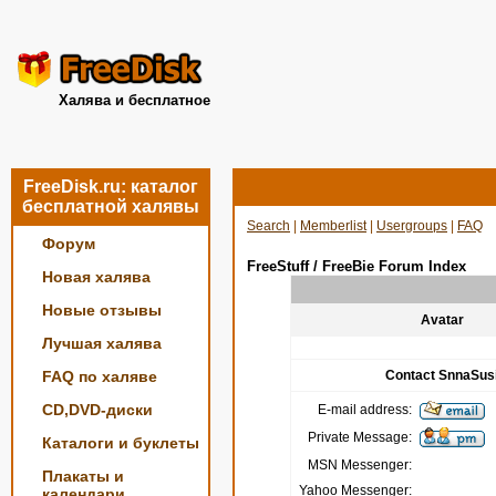
Халява и бесплатное
FreeDisk.ru: каталог
бесплатной халявы
Search
|
Memberlist
|
Usergroups
|
FAQ
Форум
FreeStuff / FreeBie Forum Index
Новая халява
Новые отзывы
Avatar
Лучшая халява
FAQ по халяве
Contact SnnaSus
CD,DVD-диски
E-mail address:
Private Message:
Каталоги и буклеты
MSN Messenger:
Плакаты и
Yahoo Messenger:
календари