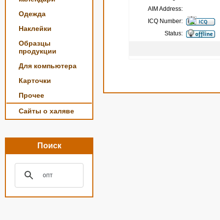
AIM Address:
Одежда
ICQ Number:
Наклейки
Status:
Образцы
продукции
Для компьютера
Карточки
Прочее
Сайты о халяве
Поиск