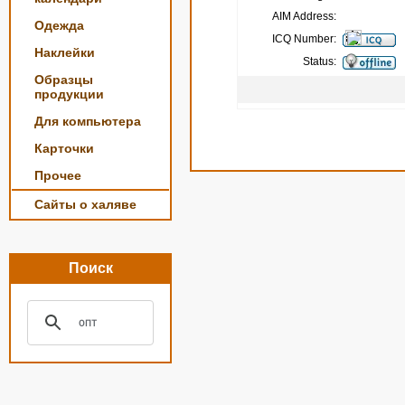
AIM Address:
Одежда
ICQ Number:
Наклейки
Status:
Образцы
продукции
Для компьютера
Карточки
Прочее
Сайты о халяве
Поиск