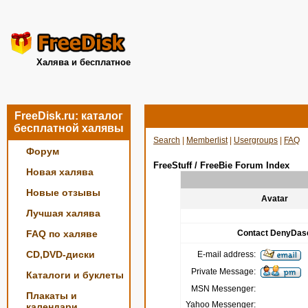
Халява и бесплатное
FreeDisk.ru: каталог
бесплатной халявы
Search
|
Memberlist
|
Usergroups
|
FAQ
Форум
FreeStuff / FreeBie Forum Index
Новая халява
Новые отзывы
Avatar
Лучшая халява
FAQ по халяве
Contact DenyDas
CD,DVD-диски
E-mail address:
Private Message:
Каталоги и буклеты
MSN Messenger:
Плакаты и
Yahoo Messenger:
календари