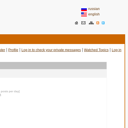
russian
english
|
|
|
|
ster
Profile
Log in to check your private messages
Watched Topics
Log in
0 posts per day]
k