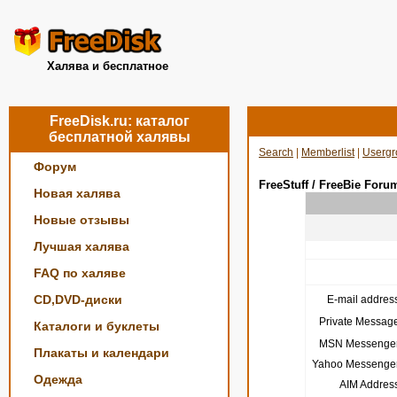
Халява и бесплатное
FreeDisk.ru: каталог
бесплатной халявы
Search
|
Memberlist
|
Usergr
Форум
FreeStuff / FreeBie Foru
Новая халява
Новые отзывы
Лучшая халява
FAQ по халяве
CD,DVD-диски
E-mail address
Private Message
Каталоги и буклеты
MSN Messenger
Плакаты и календари
Yahoo Messenger
Одежда
AIM Address