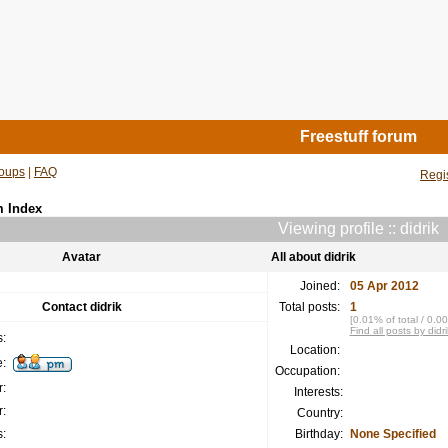
Freestuff forum
oups
|
FAQ
Regi
m Index
Viewing profile :: didrik
Avatar
All about didrik
Joined:
05 Apr 2012
Contact didrik
Total posts:
1
[0.01% of total / 0.0
Find all posts by didri
:
Location:
:
Occupation:
:
Interests:
:
Country:
:
Birthday:
None Specified