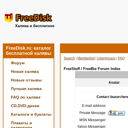
Халява и бесплатное
FreeDisk.ru: каталог
бесплатной халявы
Search
|
Memberlist
|
Usergroups
|
FAQ
Форум
FreeStuff / FreeBie Forum Index
Новая халява
Новые отзывы
Avatar
Лучшая халява
FAQ по халяве
Contact buzurchen
CD,DVD-диски
E-mail address:
Private Message:
Каталоги и буклеты
MSN Messenger:
Плакаты и
Yahoo Messenger:
календари