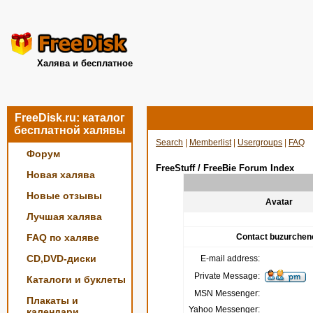
Халява и бесплатное
FreeDisk.ru: каталог
бесплатной халявы
Search
|
Memberlist
|
Usergroups
|
FAQ
Форум
FreeStuff / FreeBie Forum Index
Новая халява
Новые отзывы
Avatar
Лучшая халява
FAQ по халяве
Contact buzurchen
CD,DVD-диски
E-mail address:
Private Message:
Каталоги и буклеты
MSN Messenger:
Плакаты и
Yahoo Messenger:
календари