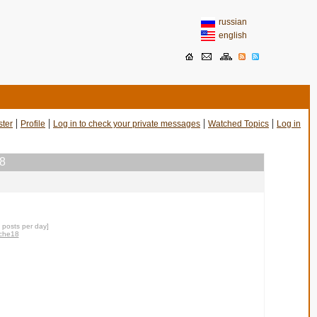
russian
english
|
|
|
|
ster
Profile
Log in to check your private messages
Watched Topics
Log in
18
0 posts per day]
iche18