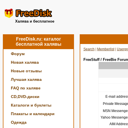
Халява и бесплатное
FreeDisk.ru: каталог
бесплатной халявы
Search
|
Memberlist
|
Usergr
Форум
FreeStuff / FreeBie Foru
Новая халява
Новые отзывы
Лучшая халява
FAQ по халяве
CD,DVD-диски
E-mail address
Private Message
Каталоги и буклеты
MSN Messenger
Плакаты и календари
Yahoo Messenger
Одежда
AIM Address