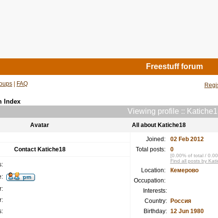
Freestuff forum
oups
|
FAQ
Regi
m Index
Viewing profile :: Katiche
Avatar
All about Katiche18
Joined:
02 Feb 2012
Contact Katiche18
Total posts:
0
[0.00% of total / 0.0
Find all posts by Kat
:
Location:
Кемерово
:
Occupation:
:
Interests:
:
Country:
Россия
:
Birthday:
12 Jun 1980