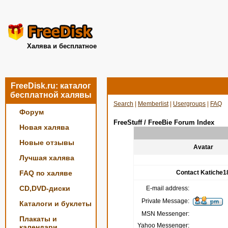
Халява и бесплатное
FreeDisk.ru: каталог
бесплатной халявы
Search
|
Memberlist
|
Usergroups
|
FAQ
Форум
FreeStuff / FreeBie Forum Index
Новая халява
Новые отзывы
Avatar
Лучшая халява
FAQ по халяве
Contact Katiche1
CD,DVD-диски
E-mail address:
Private Message:
Каталоги и буклеты
MSN Messenger:
Плакаты и
Yahoo Messenger:
календари