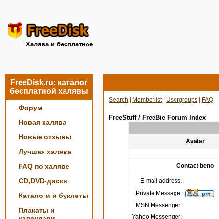
Халява и бесплатное
FreeDisk.ru: каталог
бесплатной халявы
Search
|
Memberlist
|
Usergroups
|
FAQ
Форум
FreeStuff / FreeBie Forum Index
Новая халява
Новые отзывы
Avatar
Лучшая халява
FAQ по халяве
Contact beno
CD,DVD-диски
E-mail address:
Private Message:
Каталоги и буклеты
MSN Messenger:
Плакаты и
Yahoo Messenger:
календари