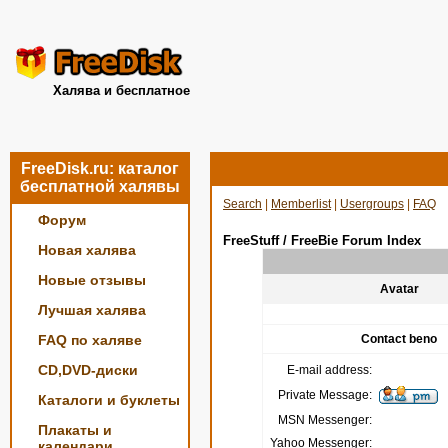
Халява и бесплатное
FreeDisk.ru: каталог
бесплатной халявы
Search
|
Memberlist
|
Usergroups
|
FAQ
Форум
FreeStuff / FreeBie Forum Index
Новая халява
Новые отзывы
Avatar
Лучшая халява
FAQ по халяве
Contact beno
CD,DVD-диски
E-mail address:
Private Message:
Каталоги и буклеты
MSN Messenger:
Плакаты и
Yahoo Messenger:
календари